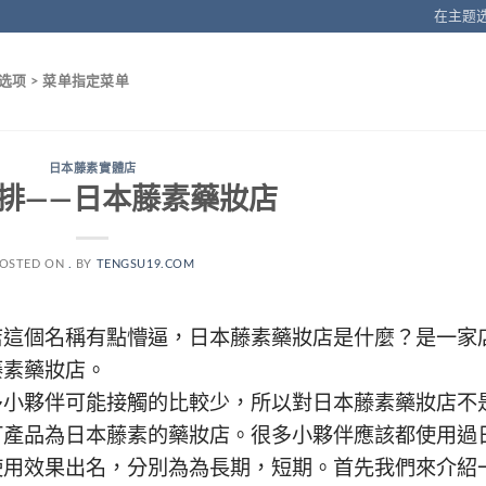
在主题选
选项 > 菜单指定菜单
日本藤素實體店
排——日本藤素藥妝店
OSTED ON
.
BY
TENGSU19.COM
店這個名稱有點懵逼，
日本藤素
藥妝店是什麼？是一家
藤素
藥妝店。
多小夥伴可能接觸的比較少，所以對
日本藤素
藥妝店不
打產品為
日本藤素
的藥妝店。很多小夥伴應該都使用過
使用效果出名，分別為為長期，短期。首先我們來介紹