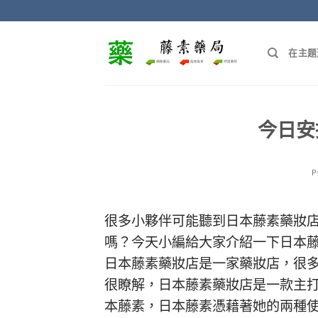
Skip
to
content
在主题
今日安
P
很多小夥伴可能聽到
日本藤素
藥妝
嗎？今天小編給大家介紹一下
日本
日本藤素
藥妝店是一家藥妝店，很
很瞭解，
日本藤素
藥妝店是一款主
本藤素
，
日本藤素
憑藉著她的兩種