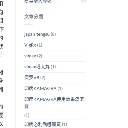
陰莖增大專區
(10)
用
向
文章分類
間
下
japan tengsu
(8)
的
VigRx
(1)
就
日
vimax
(2)
vimax增大丸
(1)
問
保罗V8
(2)
身
印度KAMAGRA
(1)
到
印度KAMAGRA使用效果怎麽
的
樣
經
(1)
以
印度必利勁哪裏買
(1)