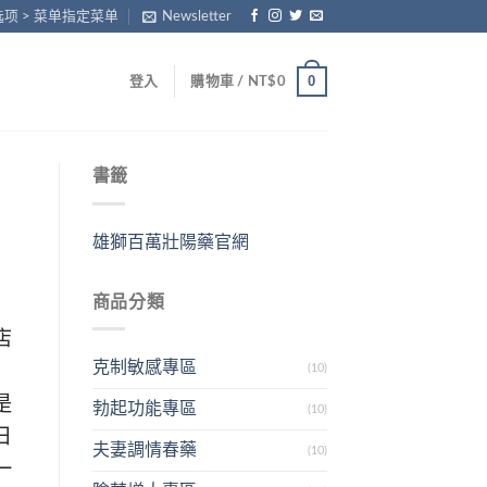
项 > 菜单指定菜单
Newsletter
0
登入
購物車 /
NT$
0
書籤
雄獅百萬壯陽藥官網
商品分類
店
克制敏感專區
(10)
是
勃起功能專區
(10)
日
夫妻調情春藥
(10)
一