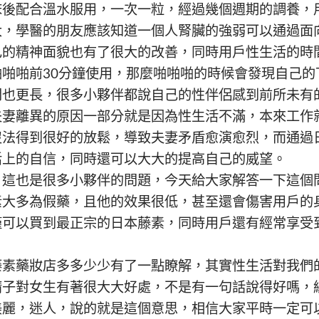
床後配合溫水服用，一次一粒，經過幾個週期的調養，
大，學醫的朋友應該知道一個人腎臟的強弱可以通過面
己的精神面貌也有了很大的改善，同時用戶性生活的時
啪啪前30分鐘使用，那麼啪啪啪的時候會發現自己的
間也更長，很多小夥伴都說自己的性伴侶感到前所未有
夫妻離異的原因一部分就是因為性生活不滿，本來工作
沒法得到很好的放鬆，導致夫妻矛盾愈演愈烈，而通過
活上的自信，同時還可以大大的提高自己的威望。
？這也是很多小夥伴的問題，今天給大家解答一下這個
素大多為假藥，且他的效果很低，甚至還會傷害用戶的
僅可以買到最正宗的
日本藤素
，同時用戶還有經常享受
藤素
藥妝店多多少少有了一點瞭解，其實性生活對我們
精子對女生有著很大大好處，不是有一句話說得好嗎，
美麗，迷人，說的就是這個意思，相信大家平時一定可